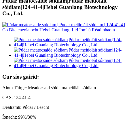
Púdar meatocsaíde sóidiam|Púdar meitioláit
sóidiam|124-41-4|Hebei Guanlang Biotechnology
Co., Ltd.
Cur síos gairid:
Ainm Táirge: Méadocsaíd sóidiam/meitiláit sóidiam
CAS: 124-41-4
Dealramh: Púdar / Leacht
Íonacht: 99%/30%