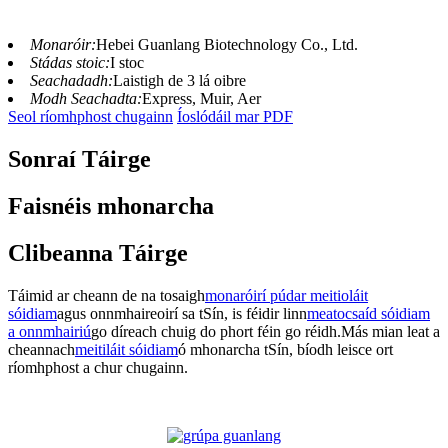
Monaróir:
Hebei Guanlang Biotechnology Co., Ltd.
Stádas stoic:
I stoc
Seachadadh:
Laistigh de 3 lá oibre
Modh Seachadta:
Express, Muir, Aer
Seol ríomhphost chugainn
Íoslódáil mar PDF
Sonraí Táirge
Faisnéis mhonarcha
Clibeanna Táirge
Táimid ar cheann de na tosaigh
monaróirí púdar meitioláit
sóidiam
agus onnmhaireoirí sa tSín, is féidir linn
meatocsaíd sóidiam
a onnmhairiú
go díreach chuig do phort féin go réidh.Más mian leat a
cheannach
meitiláit sóidiam
ó mhonarcha tSín, bíodh leisce ort
ríomhphost a chur chugainn.