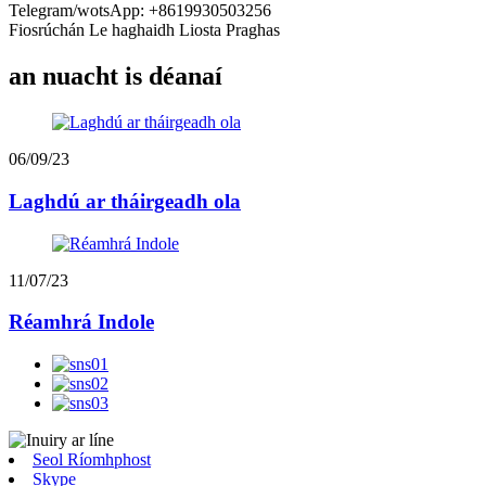
Telegram/wotsApp: +8619930503256
Fiosrúchán Le haghaidh Liosta Praghas
an nuacht is déanaí
06/09/23
Laghdú ar tháirgeadh ola
11/07/23
Réamhrá Indole
Seol Ríomhphost
Skype