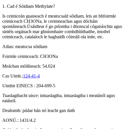
1. Cad é Sóidiam Methylate?
Is ceimiceán guaiseach é meatocsaíd sóidiam, leis an bhfoirmle
ceimiceach CH3ONa, le creimneachas agus dócháin
spontáineach.Úsáidtear é go príomha i dtionscal cógaisíochta agus
sintéis orgánach mar ghníomhaire comhdhlúthaithe, imoibrí
ceimiceach, catalaíoch le haghaidh cóireáil ola inite, etc.
Ailias: meatocsa sóidiam
Foirmle ceimiceach: CH3ONa
Meáchan móilíneach: 54.024
Cas Uimh.:
124-41-4
Uimhir EINECS : 204-699-5
Tuaslagthacht uisce: intuaslagtha, intuaslagtha i meatánól agus
eatánól.
Dealramh: púdar bán nó leacht gan dath
AONÚ.: 1431/4.2