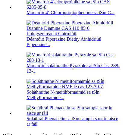
Monaróir 4′-Chloropropiophenone sa tSín C...
Déantóirí Piperazine Diethy Ainhidriúil
Piperazine...
Monaróirí soláthraithe Pyrazole sa tSín Cas: 288-
13-1
Soláthraithe N-meitilformaimíd sa tSín
Methylformamide...
Soláthraí Phenacetin sa tSín sampla saor in aisce
ar fáil