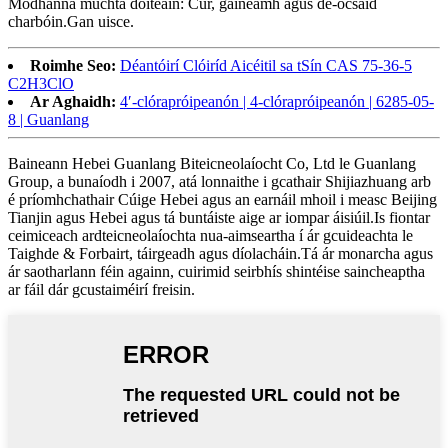
Modhanna múchta dóiteáin: Cúr, gaineamh agus dé-ocsaíd
charbóin.Gan uisce.
Roimhe Seo:
Déantóirí Clóiríd Aicéitil sa tSín CAS 75-36-5
C2H3ClO
Ar Aghaidh:
4′-clórapróipeanón | 4-clórapróipeanón | 6285-05-
8 | Guanlang
Baineann Hebei Guanlang Biteicneolaíocht Co, Ltd le Guanlang
Group, a bunaíodh i 2007, atá lonnaithe i gcathair Shijiazhuang arb
é príomhchathair Cúige Hebei agus an earnáil mhoil i measc Beijing
Tianjin agus Hebei agus tá buntáiste aige ar iompar áisiúil.Is fiontar
ceimiceach ardteicneolaíochta nua-aimseartha í ár gcuideachta le
Taighde & Forbairt, táirgeadh agus díolacháin.Tá ár monarcha agus
ár saotharlann féin againn, cuirimid seirbhís shintéise saincheaptha
ar fáil dár gcustaiméirí freisin.