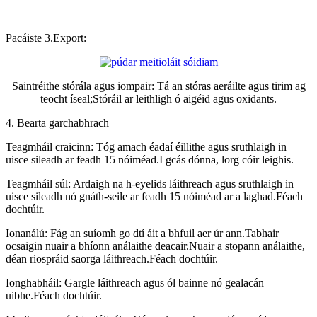
Pacáiste 3.Export:
Saintréithe stórála agus iompair: Tá an stóras aeráilte agus tirim ag
teocht íseal;Stóráil ar leithligh ó aigéid agus oxidants.
4. Bearta garchabhrach
Teagmháil craicinn: Tóg amach éadaí éillithe agus sruthlaigh in
uisce sileadh ar feadh 15 nóiméad.I gcás dónna, lorg cóir leighis.
Teagmháil súl: Ardaigh na h-eyelids láithreach agus sruthlaigh in
uisce sileadh nó gnáth-seile ar feadh 15 nóiméad ar a laghad.Féach
dochtúir.
Ionanálú: Fág an suíomh go dtí áit a bhfuil aer úr ann.Tabhair
ocsaigin nuair a bhíonn análaithe deacair.Nuair a stopann análaithe,
déan riospráid saorga láithreach.Féach dochtúir.
Ionghabháil: Gargle láithreach agus ól bainne nó gealacán
uibhe.Féach dochtúir.