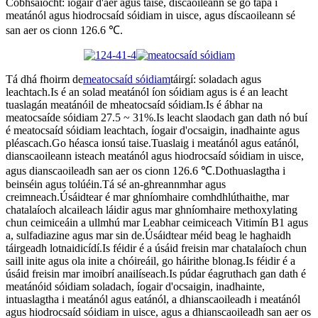
Cobhsaíocht: íogair d'aer agus taise, díscaoileann sé go tapa i
meatánól agus hiodrocsaíd sóidiam in uisce, agus díscaoileann sé
san aer os cionn 126.6 ℃.
Tá dhá fhoirm de
meatocsaíd sóidiam
táirgí: soladach agus
leachtach.Is é an solad meatánól íon sóidiam agus is é an leacht
tuaslagán meatánóil de mheatocsaíd sóidiam.Is é ábhar na
meatocsaíde sóidiam 27.5 ~ 31%.Is leacht slaodach gan dath nó buí
é meatocsaíd sóidiam leachtach, íogair d'ocsaigin, inadhainte agus
pléascach.Go héasca ionsú taise.Tuaslaig i meatánól agus eatánól,
dianscaoileann isteach meatánól agus hiodrocsaíd sóidiam in uisce,
agus dianscaoileadh san aer os cionn 126.6 ℃.Dothuaslagtha i
beinséin agus tolúéin.Tá sé an-ghreannmhar agus
creimneach.Úsáidtear é mar ghníomhaire comhdhlúthaithe, mar
chatalaíoch alcaileach láidir agus mar ghníomhaire methoxylating
chun ceimiceáin a ullmhú mar Leabhar ceimiceach Vitimín B1 agus
a, sulfadiazine agus mar sin de.Úsáidtear méid beag le haghaidh
táirgeadh lotnaidicídí.Is féidir é a úsáid freisin mar chatalaíoch chun
saill inite agus ola inite a chóireáil, go háirithe blonag.Is féidir é a
úsáid freisin mar imoibrí anailíseach.Is púdar éagruthach gan dath é
meatánóid sóidiam soladach, íogair d'ocsaigin, inadhainte,
intuaslagtha i meatánól agus eatánól, a dhianscaoileadh i meatánól
agus hiodrocsaíd sóidiam in uisce, agus a dhianscaoileadh san aer os