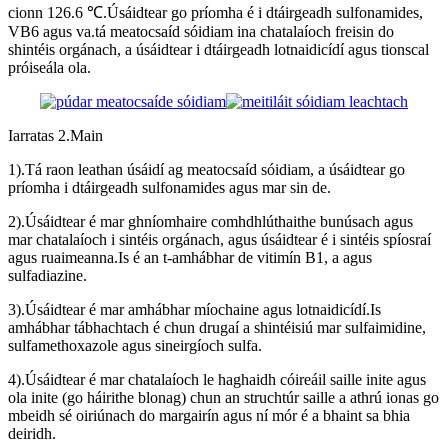
cionn 126.6 ℃.Úsáidtear go príomha é i dtáirgeadh sulfonamides,
VB6 agus va.tá meatocsaíd sóidiam ina chatalaíoch freisin do
shintéis orgánach, a úsáidtear i dtáirgeadh lotnaidicídí agus tionscal
próiseála ola.
Iarratas 2.Main
1).Tá raon leathan úsáidí ag meatocsaíd sóidiam, a úsáidtear go
príomha i dtáirgeadh sulfonamides agus mar sin de.
2).Úsáidtear é mar ghníomhaire comhdhlúthaithe bunúsach agus
mar chatalaíoch i sintéis orgánach, agus úsáidtear é i sintéis spíosraí
agus ruaimeanna.Is é an t-amhábhar de vitimín B1, a agus
sulfadiazine.
3).Úsáidtear é mar amhábhar míochaine agus lotnaidicídí.Is
amhábhar tábhachtach é chun drugaí a shintéisiú mar sulfaimidine,
sulfamethoxazole agus sineirgíoch sulfa.
4).Úsáidtear é mar chatalaíoch le haghaidh cóireáil saille inite agus
ola inite (go háirithe blonag) chun an struchtúr saille a athrú ionas go
mbeidh sé oiriúnach do margairín agus ní mór é a bhaint sa bhia
deiridh.