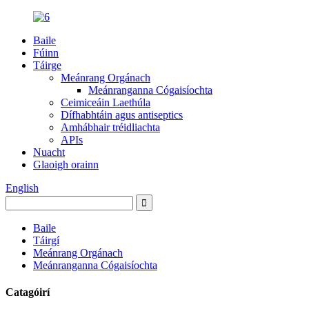
Baile
Fúinn
Táirge
Meánrang Orgánach
Meánranganna Cógaisíochta
Ceimiceáin Laethúla
Dífhabhtáin agus antiseptics
Amhábhair tréidliachta
APIs
Nuacht
Glaoigh orainn
English
Baile
Táirgí
Meánrang Orgánach
Meánranganna Cógaisíochta
Catagóirí