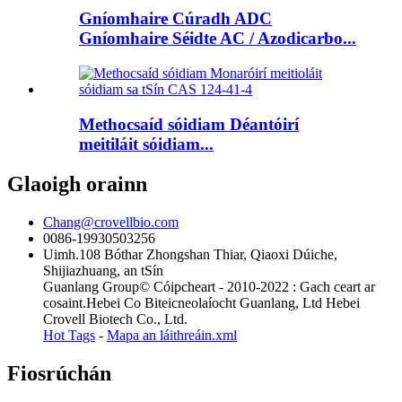
Gníomhaire Cúradh ADC
Gníomhaire Séidte AC / Azodicarbo...
Methocsaíd sóidiam Déantóirí
meitiláit sóidiam...
Glaoigh orainn
Chang@crovellbio.com
0086-19930503256
Uimh.108 Bóthar Zhongshan Thiar, Qiaoxi Dúiche,
Shijiazhuang, an tSín
Guanlang Group© Cóipcheart - 2010-2022 : Gach ceart ar
cosaint.Hebei Co Biteicneolaíocht Guanlang, Ltd Hebei
Crovell Biotech Co., Ltd.
Hot Tags
-
Mapa an láithreáin.xml
Fiosrúchán