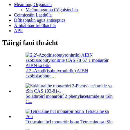
Meánrang Orgánach
Meánranganna Cógaisíochta
Ceimiceáin Laethúla
Dífhabhtáin agus antiseptics
Amhábhair tréidliachta
APIs
Táirgí faoi thrácht
2,2′-Azodi(isobutyronitrile) AIBN
azobisisobbut...
Soláthróirí monaróirí 2-phenylacetamide sa tSín
C...
Tetracaine hcl monaróir bonn Tetracaine sa tSín