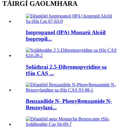
TÁIRGÍ GAOLMHARA
Isopropanol (IPA) Monarú Alcóil
Isopropil...
Soláthraí 2,5-Dibromopyridine sa
tSín CAS ...
Benzanilide N- Phenylbenzamide N-
Benzoylani...