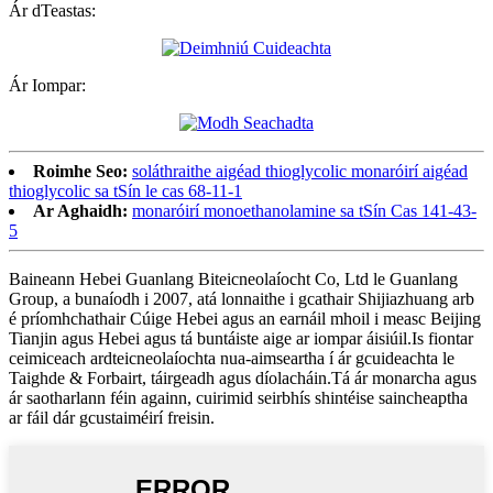
Ár dTeastas:
Ár Iompar:
Roimhe Seo:
soláthraithe aigéad thioglycolic monaróirí aigéad
thioglycolic sa tSín le cas 68-11-1
Ar Aghaidh:
monaróirí monoethanolamine sa tSín Cas 141-43-
5
Baineann Hebei Guanlang Biteicneolaíocht Co, Ltd le Guanlang
Group, a bunaíodh i 2007, atá lonnaithe i gcathair Shijiazhuang arb
é príomhchathair Cúige Hebei agus an earnáil mhoil i measc Beijing
Tianjin agus Hebei agus tá buntáiste aige ar iompar áisiúil.Is fiontar
ceimiceach ardteicneolaíochta nua-aimseartha í ár gcuideachta le
Taighde & Forbairt, táirgeadh agus díolacháin.Tá ár monarcha agus
ár saotharlann féin againn, cuirimid seirbhís shintéise saincheaptha
ar fáil dár gcustaiméirí freisin.