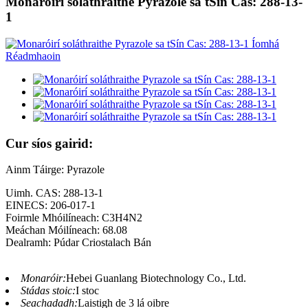
Monaróirí soláthraithe Pyrazole sa tSín Cas: 288-13-
1
Cur síos gairid:
Ainm Táirge: Pyrazole
Uimh. CAS: 288-13-1
EINECS: 206-017-1
Foirmle Mhóilíneach: C3H4N2
Meáchan Móilíneach: 68.08
Dealramh: Púdar Criostalach Bán
Monaróir:
Hebei Guanlang Biotechnology Co., Ltd.
Stádas stoic:
I stoc
Seachadadh:
Laistigh de 3 lá oibre