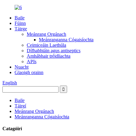
Baile
Fúinn
Táirge
Meánrang Orgánach
Meánranganna Cógaisíochta
Ceimiceáin Laethúla
Dífhabhtáin agus antiseptics
Amhábhair tréidliachta
APIs
Nuacht
Glaoigh orainn
English
Baile
Táirgí
Meánrang Orgánach
Meánranganna Cógaisíochta
Catagóirí