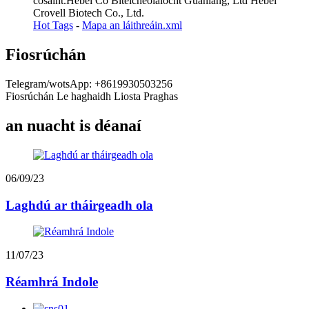
cosaint.Hebei Co Biteicneolaíocht Guanlang, Ltd Hebei
Crovell Biotech Co., Ltd.
Hot Tags
-
Mapa an láithreáin.xml
Fiosrúchán
Telegram/wotsApp: +8619930503256
Fiosrúchán Le haghaidh Liosta Praghas
an nuacht is déanaí
06/09/23
Laghdú ar tháirgeadh ola
11/07/23
Réamhrá Indole