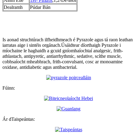
Ainm Eile
1H- Pirazól
,1,2-Dé-asól
Dealramh
Púdar Bán
Is aonad struchtúrach ilfheidhmeach é Pyrazole agus tá raon leathan
iarratas aige i sintéis orgánach.Úsáidtear díorthaigh Pyrazole i
míochaine le haghaidh a gcuid gníomhaíochtaí analgesic, frith-
athlastach, antipyretic, antiarrhythmic, sedative, scíthe muscle,
cobhsaíocht mheabhrach, frith-convulsant, cosc ​​​​ar monoamine
oxidase, antidiabetic agus antibacterial.
Fúinn:
Ár dTaispeántas: