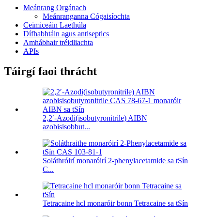
Meánrang Orgánach
Meánranganna Cógaisíochta
Ceimiceáin Laethúla
Dífhabhtáin agus antiseptics
Amhábhair tréidliachta
APIs
Táirgí faoi thrácht
2,2′-Azodi(isobutyronitrile) AIBN
azobisisobbut...
Soláthróirí monaróirí 2-phenylacetamide sa tSín
C...
Tetracaine hcl monaróir bonn Tetracaine sa tSín