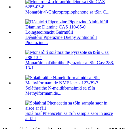
Monaróir 4′-Chloropropiophenone sa tSín C...
Déantóirí Piperazine Diethy Ainhidriúil
Piperazine...
Monaróirí soláthraithe Pyrazole sa tSín Cas: 288-
13-1
Soláthraithe N-meitilformaimíd sa tSín
Methylformamide...
Soláthraí Phenacetin sa tSín sampla saor in aisce
ar fáil