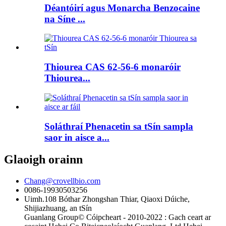
Déantóirí agus Monarcha Benzocaine
na Síne ...
Thiourea CAS 62-56-6 monaróir
Thiourea...
Soláthraí Phenacetin sa tSín sampla
saor in aisce a...
Glaoigh orainn
Chang@crovellbio.com
0086-19930503256
Uimh.108 Bóthar Zhongshan Thiar, Qiaoxi Dúiche,
Shijiazhuang, an tSín
Guanlang Group© Cóipcheart - 2010-2022 : Gach ceart ar