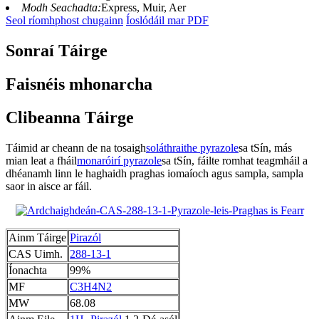
Modh Seachadta:
Express, Muir, Aer
Seol ríomhphost chugainn
Íoslódáil mar PDF
Sonraí Táirge
Faisnéis mhonarcha
Clibeanna Táirge
Táimid ar cheann de na tosaigh
soláthraithe pyrazole
sa tSín, más
mian leat a fháil
monaróirí pyrazole
sa tSín, fáilte romhat teagmháil a
dhéanamh linn le haghaidh praghas iomaíoch agus sampla, sampla
saor in aisce ar fáil.
Ainm Táirge
Pirazól
CAS Uimh.
288-13-1
Íonachta
99%
MF
C3H4N2
MW
68.08