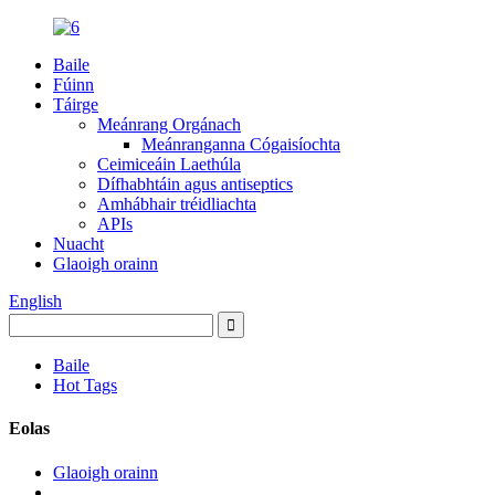
Baile
Fúinn
Táirge
Meánrang Orgánach
Meánranganna Cógaisíochta
Ceimiceáin Laethúla
Dífhabhtáin agus antiseptics
Amhábhair tréidliachta
APIs
Nuacht
Glaoigh orainn
English
Baile
Hot Tags
Eolas
Glaoigh orainn