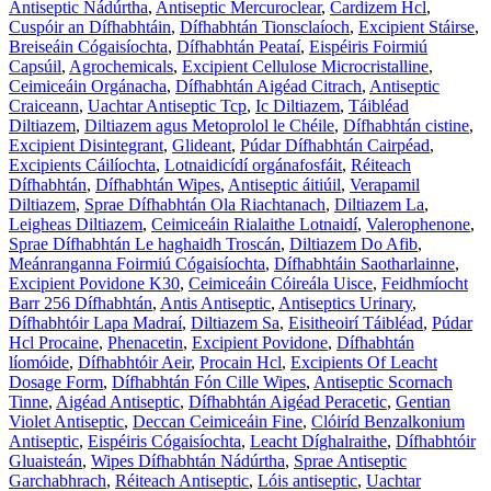
Antiseptic Nádúrtha
,
Antiseptic Mercuroclear
,
Cardizem Hcl
,
Cuspóir an Dífhabhtáin
,
Dífhabhtán Tionsclaíoch
,
Excipient Stáirse
,
Breiseáin Cógaisíochta
,
Dífhabhtán Peataí
,
Eispéiris Foirmiú
Capsúil
,
Agrochemicals
,
Excipient Cellulose Microcristalline
,
Ceimiceáin Orgánacha
,
Dífhabhtán Aigéad Citrach
,
Antiseptic
Craiceann
,
Uachtar Antiseptic Tcp
,
Ic Diltiazem
,
Táibléad
Diltiazem
,
Diltiazem agus Metoprolol le Chéile
,
Dífhabhtán cistine
,
Excipient Disintegrant
,
Glideant
,
Púdar Dífhabhtán Cairpéad
,
Excipients Cáilíochta
,
Lotnaidicídí orgánafosfáit
,
Réiteach
Dífhabhtán
,
Dífhabhtán Wipes
,
Antiseptic áitiúil
,
Verapamil
Diltiazem
,
Sprae Dífhabhtán Ola Riachtanach
,
Diltiazem La
,
Leigheas Diltiazem
,
Ceimiceáin Rialaithe Lotnaidí
,
Valerophenone
,
Sprae Dífhabhtán Le haghaidh Troscán
,
Diltiazem Do Afib
,
Meánranganna Foirmiú Cógaisíochta
,
Dífhabhtáin Saotharlainne
,
Excipient Povidone K30
,
Ceimiceáin Cóireála Uisce
,
Feidhmíocht
Barr 256 Dífhabhtán
,
Antis Antiseptic
,
Antiseptics Urinary
,
Dífhabhtóir Lapa Madraí
,
Diltiazem Sa
,
Eisitheoirí Táibléad
,
Púdar
Hcl Procaine
,
Phenacetin
,
Excipient Povidone
,
Dífhabhtán
líomóide
,
Dífhabhtóir Aeir
,
Procain Hcl
,
Excipients Of Leacht
Dosage Form
,
Dífhabhtán Fón Cille Wipes
,
Antiseptic Scornach
Tinne
,
Aigéad Antiseptic
,
Dífhabhtán Aigéad Peracetic
,
Gentian
Violet Antiseptic
,
Deccan Ceimiceáin Fine
,
Clóiríd Benzalkonium
Antiseptic
,
Eispéiris Cógaisíochta
,
Leacht Díghalraithe
,
Dífhabhtóir
Gluaisteán
,
Wipes Dífhabhtán Nádúrtha
,
Sprae Antiseptic
Garchabhrach
,
Réiteach Antiseptic
,
Lóis antiseptic
,
Uachtar