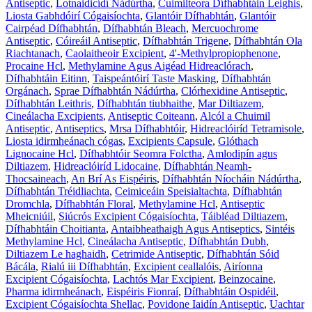
Antiseptic
,
Lotnaidicídí Nádúrtha
,
Cuimilteora Dífhabhtáin Leighis
,
Liosta Gabhdóirí Cógaisíochta
,
Glantóir Dífhabhtán
,
Glantóir
Cairpéad Dífhabhtán
,
Dífhabhtán Bleach
,
Mercuochrome
Antiseptic
,
Cóireáil Antiseptic
,
Dífhabhtán Trigene
,
Dífhabhtán Ola
Riachtanach
,
Caolaitheoir Excipient
,
4'-Methylpropiophenone
,
Procaine Hcl
,
Methylamine Agus Aigéad Hidreaclórach
,
Dífhabhtáin Eitinn
,
Taispeántóirí Taste Masking
,
Dífhabhtán
Orgánach
,
Sprae Dífhabhtán Nádúrtha
,
Clórhexidine Antiseptic
,
Dífhabhtán Leithris
,
Dífhabhtán tiubhaithe
,
Mar Diltiazem
,
Cineálacha Excipients
,
Antiseptic Coiteann
,
Alcól a Chuimil
Antiseptic
,
Antiseptics
,
Mrsa Dífhabhtóir
,
Hidreaclóiríd Tetramisole
,
Liosta idirmheánach cógas
,
Excipients Capsule
,
Glóthach
Lignocaine Hcl
,
Dífhabhtóir Seomra Folctha
,
Amlodipín agus
Diltiazem
,
Hidreaclóiríd Lidocaine
,
Dífhabhtán Neamh-
Thocsaineach
,
An Brí As Eispéiris
,
Dífhabhtán Níocháin Nádúrtha
,
Dífhabhtán Tréidliachta
,
Ceimiceáin Speisialtachta
,
Dífhabhtán
Dromchla
,
Dífhabhtán Floral
,
Methylamine Hcl
,
Antiseptic
Mheicniúil
,
Siúcrós Excipient Cógaisíochta
,
Táibléad Diltiazem
,
Dífhabhtáin Choitianta
,
Antaibheathaigh Agus Antiseptics
,
Sintéis
Methylamine Hcl
,
Cineálacha Antiseptic
,
Dífhabhtán Dubh
,
Diltiazem Le haghaidh
,
Cetrimide Antiseptic
,
Dífhabhtán Sóid
Bácála
,
Rialú iii Dífhabhtán
,
Excipient ceallalóis
,
Airíonna
Excipient Cógaisíochta
,
Lachtós Mar Excipient
,
Beinzocaine
,
Pharma idirmheánach
,
Eispéiris Fionraí
,
Dífhabhtáin Ospidéil
,
Excipient Cógaisíochta Shellac
,
Povidone Iaidín Antiseptic
,
Uachtar