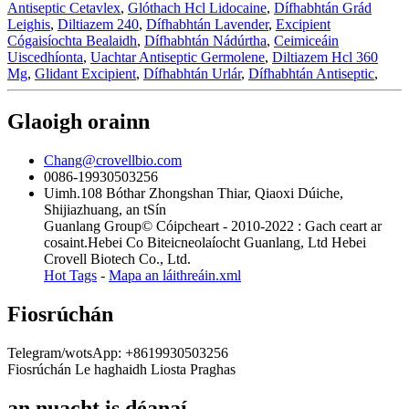
Antiseptic Cetavlex
,
Glóthach Hcl Lidocaine
,
Dífhabhtán Grád
Leighis
,
Diltiazem 240
,
Dífhabhtán Lavender
,
Excipient
Cógaisíochta Bealaidh
,
Dífhabhtán Nádúrtha
,
Ceimiceáin
Uiscedhíonta
,
Uachtar Antiseptic Germolene
,
Diltiazem Hcl 360
Mg
,
Glidant Excipient
,
Dífhabhtán Urlár
,
Dífhabhtán Antiseptic
,
Glaoigh orainn
Chang@crovellbio.com
0086-19930503256
Uimh.108 Bóthar Zhongshan Thiar, Qiaoxi Dúiche,
Shijiazhuang, an tSín
Guanlang Group© Cóipcheart - 2010-2022 : Gach ceart ar
cosaint.Hebei Co Biteicneolaíocht Guanlang, Ltd Hebei
Crovell Biotech Co., Ltd.
Hot Tags
-
Mapa an láithreáin.xml
Fiosrúchán
Telegram/wotsApp: +8619930503256
Fiosrúchán Le haghaidh Liosta Praghas
an nuacht is déanaí