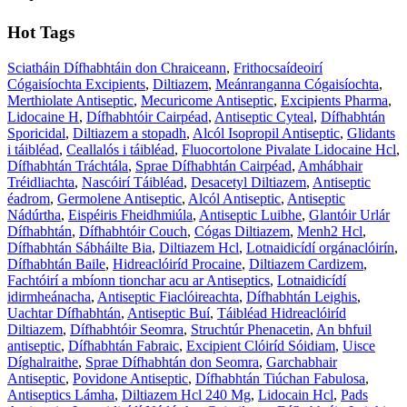
Hot Tags
Sciatháin Dífhabhtáin don Chraiceann
,
Frithocsaídeoirí
Cógaisíochta Excipients
,
Diltiazem
,
Meánranganna Cógaisíochta
,
Merthiolate Antiseptic
,
Mecuricome Antiseptic
,
Excipients Pharma
,
Lidocaine H
,
Dífhabhtóir Cairpéad
,
Antiseptic Cyteal
,
Dífhabhtán
Sporicidal
,
Diltiazem a stopadh
,
Alcól Isopropil Antiseptic
,
Glidants
i táibléad
,
Ceallalós i táibléad
,
Fluocortolone Pivalate Lidocaine Hcl
,
Dífhabhtán Tráchtála
,
Sprae Dífhabhtán Cairpéad
,
Amhábhair
Tréidliachta
,
Nascóirí Táibléad
,
Desacetyl Diltiazem
,
Antiseptic
éadrom
,
Germolene Antiseptic
,
Alcól Antiseptic
,
Antiseptic
Nádúrtha
,
Eispéiris Fheidhmiúla
,
Antiseptic Luibhe
,
Glantóir Urlár
Dífhabhtán
,
Dífhabhtóir Couch
,
Cógas Diltiazem
,
Menh2 Hcl
,
Dífhabhtán Sábháilte Bia
,
Diltiazem Hcl
,
Lotnaidicídí orgánaclóirín
,
Dífhabhtán Baile
,
Hidreaclóiríd Procaine
,
Diltiazem Cardizem
,
Fachtóirí a mbíonn tionchar acu ar Antiseptics
,
Lotnaidicídí
idirmheánacha
,
Antiseptic Fiaclóireachta
,
Dífhabhtán Leighis
,
Uachtar Dífhabhtán
,
Antiseptic Buí
,
Táibléad Hidreaclóiríd
Diltiazem
,
Dífhabhtóir Seomra
,
Struchtúr Phenacetin
,
An bhfuil
antiseptic
,
Dífhabhtán Fabraic
,
Excipient Clóiríd Sóidiam
,
Uisce
Díghalraithe
,
Sprae Dífhabhtán don Seomra
,
Garchabhair
Antiseptic
,
Povidone Antiseptic
,
Dífhabhtán Tiúchan Fabulosa
,
Antiseptics Lámha
,
Diltiazem Hcl 240 Mg
,
Lidocain Hcl
,
Pads