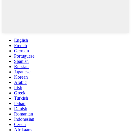
English
French
German
Portuguese
Spanish
Russian
Japanese
Korean
Arabic
Irish
Greek
Turkish
Italian
Danish
Romanian
Indonesian
Czech
Afrikaans