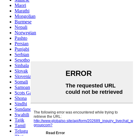
Maori
Marathi
Mongolian
Burmese
Nepali
Norwegian
Pashto
Persian
Punjabi
Serbian
Sesotho
Sinhala
Slovak
Slovenian
Somali
Samoan
Scots Gaelic
Shona
Sindhi
Sundanese
Swahili
Tajik
Tamil
Telugu