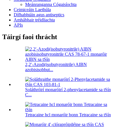
Meánranganna Cógaisíochta
Ceimiceáin Laethúla
Dífhabhtáin agus antiseptics
Amhábhair tréidliachta
APIs
Táirgí faoi thrácht
2,2′-Azodi(isobutyronitrile) AIBN
azobisisobbut...
Soláthróirí monaróirí 2-phenylacetamide sa tSín
C...
Tetracaine hcl monaróir bonn Tetracaine sa tSín