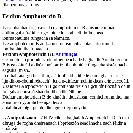
filamentous, ar dtús.
Feidhm Amphotericin B
Is comhábhar cógaisíochta é amphotericin B a úsáidtear mar
antifungal a úsáidtear go minic le haghaidh infhéitheach
ionfhabhtuithe fungacha sistéamach.
Is é amphotericin B an t-aon chóireáil éifeachtach do roinnt
ionfhabhtuithe fungacha.
Feidhm Amphotericin B
1.
Antifungal
Ceann de na príomhúsáidí infhéitheacha le haghaidh Amphotericin
B is ea cóireáil a dhéanamh ar ionfhabhtuithe fungacha sistéamacha
éagsúla (m.sh.,
in othair atá go dona tinn, atá ionfhabhtaithe le comhghalar nó le
himdhíon-chomhréiteach), lena n-áirítear meiningíteas cripteacocúil.
Úsáidtear Amphotericin B go coitianta freisin i gcultúr fíocháin chun
fungais a chosc ó shaothraithe cille éillithe.
Díoltar amphotericin B de ghnáth i dtuaslagán comhchruinnithe, ina
aonar nó i gcomhcheangal leis an
antaibheathaigh peinicillin agus streptomycin.
2. Antiprotozoan
Úsáid IV eile le haghaidh Amphotericin B ná mar
dhruga de rogha dheireanach i bprótazón seadánacha nach féidir a
chóireáil.