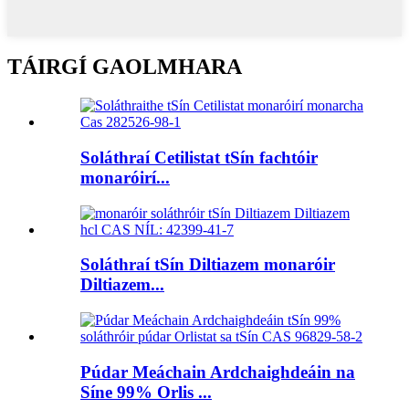
TÁIRGÍ GAOLMHARA
Soláthraí Cetilistat tSín fachtóir
monaróirí...
Soláthraí tSín Diltiazem monaróir
Diltiazem...
Púdar Meáchain Ardchaighdeáin na
Síne 99% Orlis ...