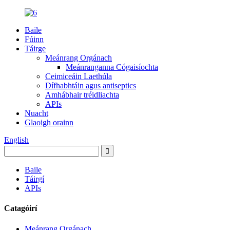
Baile
Fúinn
Táirge
Meánrang Orgánach
Meánranganna Cógaisíochta
Ceimiceáin Laethúla
Dífhabhtáin agus antiseptics
Amhábhair tréidliachta
APIs
Nuacht
Glaoigh orainn
English
Baile
Táirgí
APIs
Catagóirí
Meánrang Orgánach