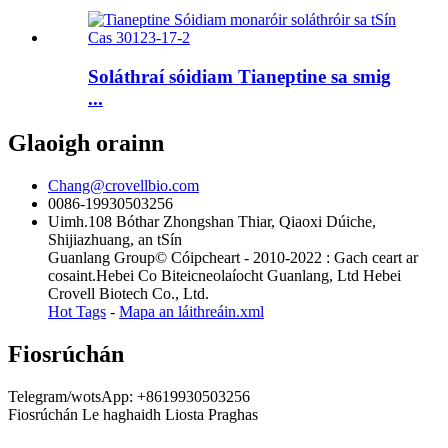
Soláthraí sóidiam Tianeptine sa smig
...
Glaoigh orainn
Chang@crovellbio.com
0086-19930503256
Uimh.108 Bóthar Zhongshan Thiar, Qiaoxi Dúiche,
Shijiazhuang, an tSín
Guanlang Group© Cóipcheart - 2010-2022 : Gach ceart ar
cosaint.Hebei Co Biteicneolaíocht Guanlang, Ltd Hebei
Crovell Biotech Co., Ltd.
Hot Tags
-
Mapa an láithreáin.xml
Fiosrúchán
Telegram/wotsApp: +8619930503256
Fiosrúchán Le haghaidh Liosta Praghas