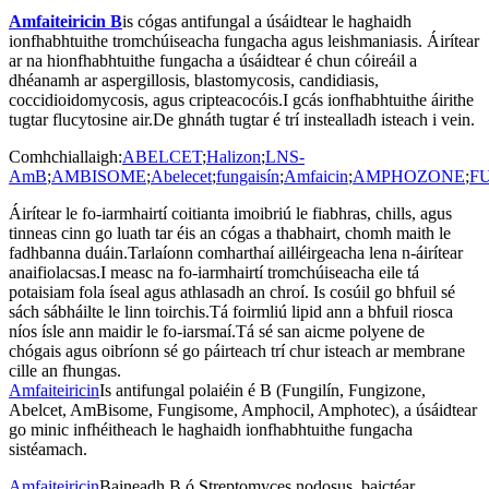
Amfaiteiricin B
is cógas antifungal a úsáidtear le haghaidh
ionfhabhtuithe tromchúiseacha fungacha agus leishmaniasis. Áirítear
ar na hionfhabhtuithe fungacha a úsáidtear é chun cóireáil a
dhéanamh ar aspergillosis, blastomycosis, candidiasis,
coccidioidomycosis, agus cripteacocóis.I gcás ionfhabhtuithe áirithe
tugtar flucytosine air.De ghnáth tugtar é trí instealladh isteach i vein.
Comhchiallaigh:
ABELCET
;
Halizon
;
LNS-
AmB
;
AMBISOME
;
Abelecet
;
fungaisín
;
Amfaicin
;
AMPHOZONE
;
F
Áirítear le fo-iarmhairtí coitianta imoibriú le fiabhras, chills, agus
tinneas cinn go luath tar éis an cógas a thabhairt, chomh maith le
fadhbanna duáin.Tarlaíonn comharthaí ailléirgeacha lena n-áirítear
anaifiolacsas.I measc na fo-iarmhairtí tromchúiseacha eile tá
potaisiam fola íseal agus athlasadh an chroí. Is cosúil go bhfuil sé
sách sábháilte le linn toirchis.Tá foirmliú lipid ann a bhfuil riosca
níos ísle ann maidir le fo-iarsmaí.Tá sé san aicme polyene de
chógais agus oibríonn sé go páirteach trí chur isteach ar membrane
cille an fhungas.
Amfaiteiricin
Is antifungal polaiéin é B (Fungilín, Fungizone,
Abelcet, AmBisome, Fungisome, Amphocil, Amphotec), a úsáidtear
go minic infhéitheach le haghaidh ionfhabhtuithe fungacha
sistéamach.
Amfaiteiricin
Baineadh B ó Streptomyces nodosus, baictéar