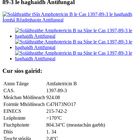
89-3 le haghaidh Antifungal
Cur síos gairid:
Ainm Táirge
Amfaiteiricin B
CAS.
1397-89-3
Meáchan Móilíneach
924.08
Foirmle Mhóilíneach
C47H73NO17
EINECS
215-742-2
Leáphointe
>170°C
Fiuchphointe
804.34°C (meastachán garbh)
Dlús
1. 34
Teocht stórála
2-8°C