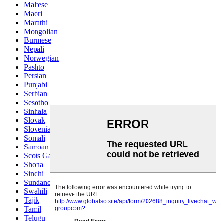
Maltese
Maori
Marathi
Mongolian
Burmese
Nepali
Norwegian
Pashto
Persian
Punjabi
Serbian
Sesotho
Sinhala
Slovak
Slovenian
Somali
Samoan
Scots Gaelic
Shona
Sindhi
Sundanese
Swahili
Tajik
Tamil
Telugu