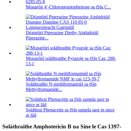
Monaróir 4′-Chloropropiophenone sa tSín C...
Déantóirí Piperazine Diethy Ainhidriúil
Piperazine...
Monaróirí soláthraithe Pyrazole sa tSín Cas: 288-
13-1
Soláthraithe N-meitilformaimíd sa tSín
Methylformamide...
Soláthraí Phenacetin sa tSín sampla saor in aisce
ar fáil
Soláthraithe Amphotericin B na Síne le Cas 1397-