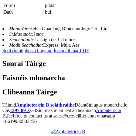
Foirm
púdar
Dath
buí
Monaróir:
Hebei Guanlang Biotechnology Co., Ltd.
Stádas stoic:
I stoc
Seachadadh:
Laistigh de 3 lá oibre
Modh Seachadta:
Express, Muir, Aer
Seol ríomhphost chugainn
Íoslódáil mar PDF
Sonraí Táirge
Faisnéis mhonarcha
Clibeanna Táirge
Táimid
Amphotericin B soláthraithe
Déantóirí agus monarcha le
Cas
1397-89-3
sa tSín, más mian leat a cheannach
Amfaiteiricin
B
,feel free to contact us at sales@crovellbio.com whatsapp
+8619930503256