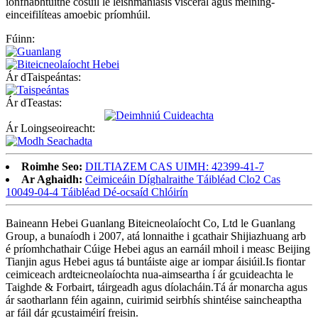
ionfhabhtuithe cosúil le leishmaniasis visceral agus meining-
einceifilíteas amoebic príomhúil.
Fúinn:
Ár dTaispeántas:
Ár dTeastas:
Ár Loingseoireacht:
Roimhe Seo:
DILTIAZEM CAS UIMH: 42399-41-7
Ar Aghaidh:
Ceimiceáin Díghalraithe Táibléad Clo2 Cas
10049-04-4 Táibléad Dé-ocsaíd Chlóirín
Baineann Hebei Guanlang Biteicneolaíocht Co, Ltd le Guanlang
Group, a bunaíodh i 2007, atá lonnaithe i gcathair Shijiazhuang arb
é príomhchathair Cúige Hebei agus an earnáil mhoil i measc Beijing
Tianjin agus Hebei agus tá buntáiste aige ar iompar áisiúil.Is fiontar
ceimiceach ardteicneolaíochta nua-aimseartha í ár gcuideachta le
Taighde & Forbairt, táirgeadh agus díolacháin.Tá ár monarcha agus
ár saotharlann féin againn, cuirimid seirbhís shintéise saincheaptha
ar fáil dár gcustaiméirí freisin.