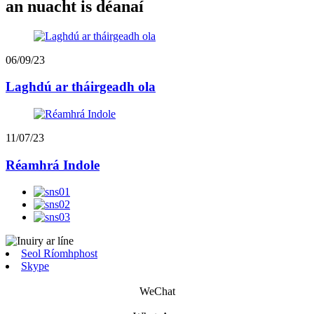
an nuacht is déanaí
06/09/23
Laghdú ar tháirgeadh ola
11/07/23
Réamhrá Indole
Seol Ríomhphost
Skype
WeChat