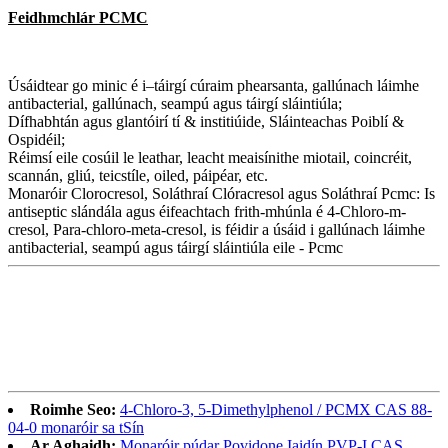
Feidhmchlár PCMC
Úsáidtear go minic é i–táirgí cúraim phearsanta, gallúnach láimhe
antibacterial, gallúnach, seampú agus táirgí sláintiúla;
Dífhabhtán agus glantóirí tí & institiúide, Sláinteachas Poiblí &
Ospidéil;
Réimsí eile cosúil le leathar, leacht meaisínithe miotail, coincréit,
scannán, gliú, teicstíle, oiled, páipéar, etc.
Monaróir Clorocresol, Soláthraí Clóracresol agus Soláthraí Pcmc: Is
antiseptic slándála agus éifeachtach frith-mhúnla é 4-Chloro-m-
cresol, Para-chloro-meta-cresol, is féidir a úsáid i gallúnach láimhe
antibacterial, seampú agus táirgí sláintiúla eile - Pcmc
Roimhe Seo:
4-Chloro-3, 5-Dimethylphenol / PCMX CAS 88-
04-0 monaróir sa tSín
Ar Aghaidh:
Monaróir púdar Povidone Iaidín PVP-I CAS