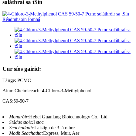
soláthraí sa tSín
Cur síos gairid:
Táirge: PCMC
Ainm Cheimiceach: 4-Chloro-3-Methylphenol
CAS:59-50-7
Monaróir:
Hebei Guanlang Biotechnology Co., Ltd.
Stádas stoic:
I stoc
Seachadadh:
Laistigh de 3 lá oibre
Modh Seachadta:
Express, Muir, Aer