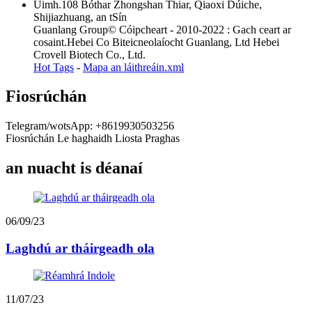
Uimh.108 Bóthar Zhongshan Thiar, Qiaoxi Dúiche,
Shijiazhuang, an tSín
Guanlang Group© Cóipcheart - 2010-2022 : Gach ceart ar
cosaint.Hebei Co Biteicneolaíocht Guanlang, Ltd Hebei
Crovell Biotech Co., Ltd.
Hot Tags
-
Mapa an láithreáin.xml
Fiosrúchán
Telegram/wotsApp: +8619930503256
Fiosrúchán Le haghaidh Liosta Praghas
an nuacht is déanaí
06/09/23
Laghdú ar tháirgeadh ola
11/07/23