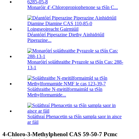
Monaróir 4′-Chloropropiophenone sa tSín C...
Déantóirí Piperazine Diethy Ainhidriúil
Piperazine...
Monaróirí soláthraithe Pyrazole sa tSín Cas: 288-
13-1
Soláthraithe N-meitilformaimíd sa tSín
Methylformamide...
Soláthraí Phenacetin sa tSín sampla saor in aisce
ar fáil
4-Chloro-3-Methylphenol CAS 59-50-7 Pcmc