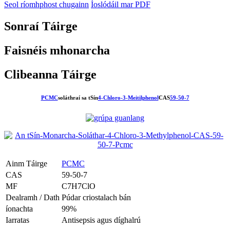
Seol ríomhphost chugainn
Íoslódáil mar PDF
Sonraí Táirge
Faisnéis mhonarcha
Clibeanna Táirge
PCMC
soláthraí sa tSín
4-Chloro-3-Meitilphenol
CAS
59-50-7
Ainm Táirge
PCMC
CAS
59-50-7
MF
C7H7ClO
Dealramh / Dath
Púdar criostalach bán
íonachta
99%
Iarratas
Antisepsis agus díghalrú