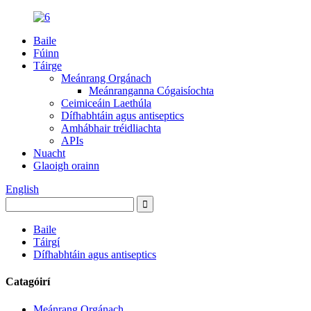
Baile
Fúinn
Táirge
Meánrang Orgánach
Meánranganna Cógaisíochta
Ceimiceáin Laethúla
Dífhabhtáin agus antiseptics
Amhábhair tréidliachta
APIs
Nuacht
Glaoigh orainn
English
Baile
Táirgí
Dífhabhtáin agus antiseptics
Catagóirí
Meánrang Orgánach