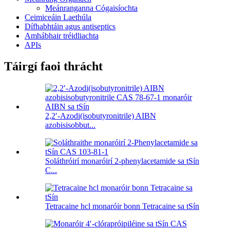
Meánranganna Cógaisíochta
Ceimiceáin Laethúla
Dífhabhtáin agus antiseptics
Amhábhair tréidliachta
APIs
Táirgí faoi thrácht
2,2′-Azodi(isobutyronitrile) AIBN
azobisisobbut...
Soláthróirí monaróirí 2-phenylacetamide sa tSín
C...
Tetracaine hcl monaróir bonn Tetracaine sa tSín