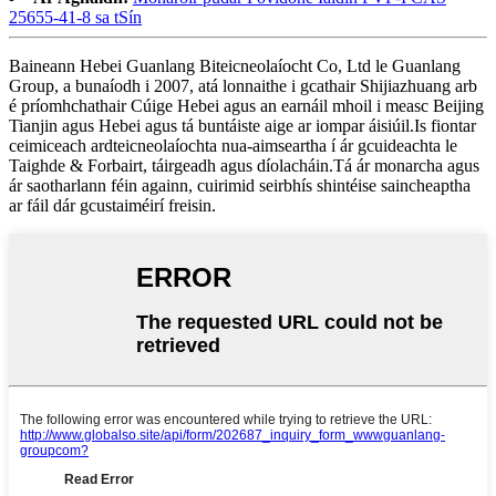
25655-41-8 sa tSín
Baineann Hebei Guanlang Biteicneolaíocht Co, Ltd le Guanlang
Group, a bunaíodh i 2007, atá lonnaithe i gcathair Shijiazhuang arb
é príomhchathair Cúige Hebei agus an earnáil mhoil i measc Beijing
Tianjin agus Hebei agus tá buntáiste aige ar iompar áisiúil.Is fiontar
ceimiceach ardteicneolaíochta nua-aimseartha í ár gcuideachta le
Taighde & Forbairt, táirgeadh agus díolacháin.Tá ár monarcha agus
ár saotharlann féin againn, cuirimid seirbhís shintéise saincheaptha
ar fáil dár gcustaiméirí freisin.