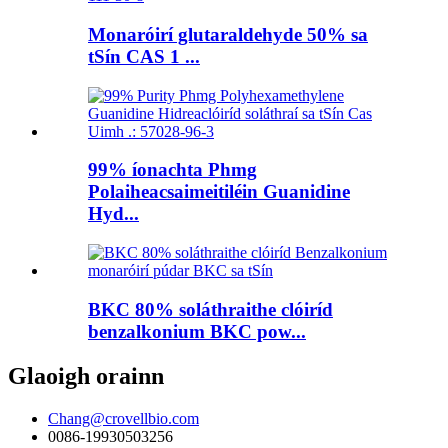
Monaróirí glutaraldehyde 50% sa
tSín CAS 1 ...
99% íonachta Phmg
Polaiheacsaimeitiléin Guanidine
Hyd...
BKC 80% soláthraithe clóiríd
benzalkonium BKC pow...
Glaoigh orainn
Chang@crovellbio.com
0086-19930503256